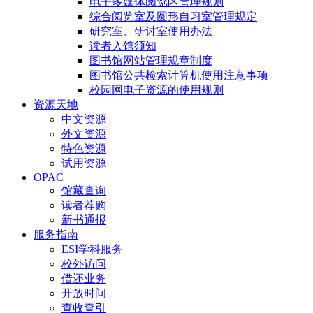
电子多媒体阅览区管理规则
综合阅览室及圆形自习室管理规定
研究室、研讨室使用办法
读者入馆须知
图书馆网站管理规章制度
图书馆公共检索计算机使用注意事项
校园网电子资源的使用规则
资源天地
中文资源
外文资源
特色资源
试用资源
OPAC
馆藏查询
读者荐购
新书通报
服务指南
ESI学科服务
校外访问
借还业务
开放时间
查收查引