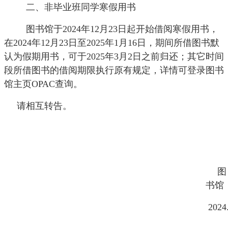
二、非毕业班同学寒假用书
图书馆于
202
4
年
12
月
2
3
日起开始借阅寒假用书，
在
202
4
年
12
月
2
3
日至
202
5
年
1
月
1
6
日，期间所借图书默
认为假期用书，可于
202
5
年
3
月
2
日之前归还；其它时间
段所借图书的借阅期限执行原有规定，详情可登录图书
馆主页
OPAC
查询。
请相互转告。
图
书馆
202
4