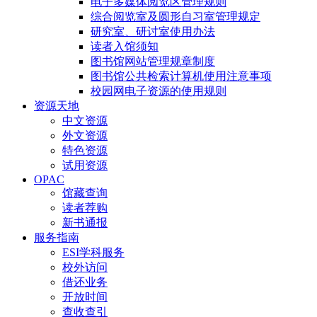
电子多媒体阅览区管理规则
综合阅览室及圆形自习室管理规定
研究室、研讨室使用办法
读者入馆须知
图书馆网站管理规章制度
图书馆公共检索计算机使用注意事项
校园网电子资源的使用规则
资源天地
中文资源
外文资源
特色资源
试用资源
OPAC
馆藏查询
读者荐购
新书通报
服务指南
ESI学科服务
校外访问
借还业务
开放时间
查收查引