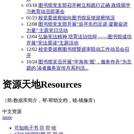
03/18
图书馆党支部召开树立和践行正确 政绩观学
习教育动员部署会
01/23
校党委巡察组向图书馆反馈巡察情况
12/08
图书馆党支部开展“追寻先烈足迹 凝聚奋进
力量” 主题党日活动
12/04
弘扬宪法精神 培育法治信仰 ——图书馆成功
开展“宪法晨读”主题活动
12/02
校党委巡察图书馆暨巡审联动工作动员会召
开
10/24
图书馆党员开展“学海有‘图’，服务作舟”为主
题的 读者服务宣传月系列活...
资源天地
Resources
（简-数据库简介，帮-帮助文档，镜-镜像库）
中文资源
more
可知电子书
简
帮
镜